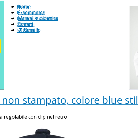
Home
Home
€-commerce
€-commerce
Manuali e didattica
Docenti & didattica
Contatti
Contatti
🛒 Carrello
🛒 Carrello
 non stampato, colore blue sti
 regolabile con clip nel retro