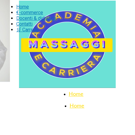
Home
€-commerce
Docenti & didattica
Contatti
🛒 Carrello
Home
Home